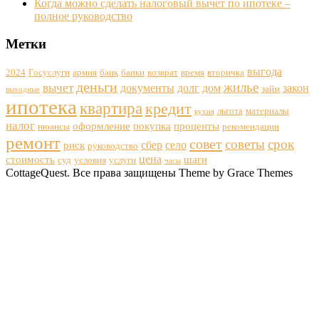
Когда можно сделать налоговый вычет по ипотеке –
полное руководство
Метки
выгода
2024
Госуслуги
армия
банк
банки
возврат
время
вторичка
деньги
жилье
вычет
документы
долг
дом
закон
займ
выходные
ипотека
квартира
кредит
льгота
материалы
кухня
налог
оформление
покупка
проценты
нюансы
рекомендации
ремонт
совет
советы
срок
сбер
село
риск
руководство
цена
стоимость
шаги
суд
условия
услуги
часы
CottageQuest. Все права защищены Theme by Grace Themes