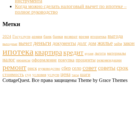
инструмента
Когда можно сделать налоговый вычет по ипотеке –
полное руководство
Метки
выгода
2024
Госуслуги
армия
банк
банки
возврат
время
вторичка
деньги
жилье
вычет
документы
долг
дом
закон
займ
выходные
ипотека
квартира
кредит
льгота
материалы
кухня
налог
оформление
покупка
проценты
нюансы
рекомендации
ремонт
совет
советы
срок
сбер
село
риск
руководство
цена
стоимость
шаги
суд
условия
услуги
часы
CottageQuest. Все права защищены Theme by Grace Themes