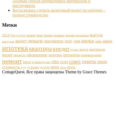
Полный список необходимых материалов и
инструмента
Когда можно сделать налоговый вычет по ипотеке –
полное руководство
Метки
выгода
2024
Госуслуги
армия
банк
банки
возврат
время
вторичка
деньги
жилье
вычет
документы
долг
дом
закон
займ
выходные
ипотека
квартира
кредит
льгота
материалы
кухня
налог
оформление
покупка
проценты
нюансы
рекомендации
ремонт
совет
советы
срок
сбер
село
риск
руководство
цена
стоимость
шаги
суд
условия
услуги
часы
CottageQuest. Все права защищены Theme by Grace Themes