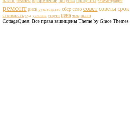
налог
оформление
покупка
проценты
нюансы
рекомендации
ремонт
совет
советы
срок
сбер
село
риск
руководство
цена
стоимость
шаги
суд
условия
услуги
часы
CottageQuest. Все права защищены Theme by Grace Themes