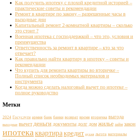
Как получить ипотеку с плохой кредитной историей –
практические советы и рекомендации
Ремонт в квартире по закону – разрешенные часы в
выходные дни
Капитальный ремонт 2-комнатной квартиры – сколько
это стоит ?
Военная ипотека с господдержкой – что это, условия и
преимущества
Ответственность за ремонт в квартире – кто за что
отвечает?
Как правильно найти квартиру в ипотеку – советы и
рекомендации
Что купить для ремонта квартиры во вторичке –
Полный список необходимых материалов и
инструмента
Когда можно сделать налоговый вычет по ипотеке –
полное руководство
Метки
выгода
2024
Госуслуги
армия
банк
банки
возврат
время
вторичка
деньги
жилье
вычет
документы
долг
дом
закон
займ
выходные
ипотека
квартира
кредит
льгота
материалы
кухня