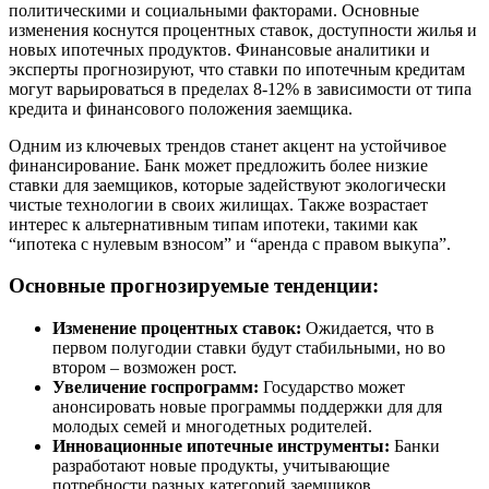
политическими и социальными факторами. Основные
изменения коснутся процентных ставок, доступности жилья и
новых ипотечных продуктов. Финансовые аналитики и
эксперты прогнозируют, что ставки по ипотечным кредитам
могут варьироваться в пределах 8-12% в зависимости от типа
кредита и финансового положения заемщика.
Одним из ключевых трендов станет акцент на устойчивое
финансирование. Банк может предложить более низкие
ставки для заемщиков, которые задействуют экологически
чистые технологии в своих жилищах. Также возрастает
интерес к альтернативным типам ипотеки, такими как
“ипотека с нулевым взносом” и “аренда с правом выкупа”.
Основные прогнозируемые тенденции:
Изменение процентных ставок:
Ожидается, что в
первом полугодии ставки будут стабильными, но во
втором – возможен рост.
Увеличение госпрограмм:
Государство может
анонсировать новые программы поддержки для для
молодых семей и многодетных родителей.
Инновационные ипотечные инструменты:
Банки
разработают новые продукты, учитывающие
потребности разных категорий заемщиков.