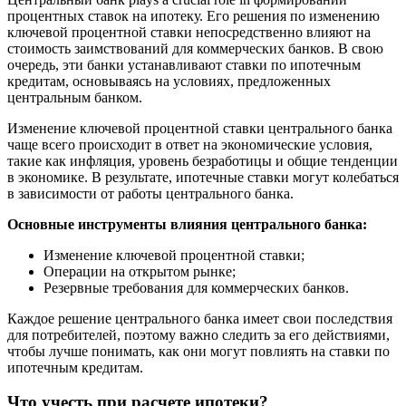
процентных ставок на ипотеку. Его решения по изменению
ключевой процентной ставки непосредственно влияют на
стоимость заимствований для коммерческих банков. В свою
очередь, эти банки устанавливают ставки по ипотечным
кредитам, основываясь на условиях, предложенных
центральным банком.
Изменение ключевой процентной ставки центрального банка
чаще всего происходит в ответ на экономические условия,
такие как инфляция, уровень безработицы и общие тенденции
в экономике. В результате, ипотечные ставки могут колебаться
в зависимости от работы центрального банка.
Основные инструменты влияния центрального банка:
Изменение ключевой процентной ставки;
Операции на открытом рынке;
Резервные требования для коммерческих банков.
Каждое решение центрального банка имеет свои последствия
для потребителей, поэтому важно следить за его действиями,
чтобы лучше понимать, как они могут повлиять на ставки по
ипотечным кредитам.
Что учесть при расчете ипотеки?