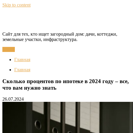
Skip to content
CottageQuest
Сайт для тех, кто ищет загородный дом: дачи, коттеджи,
земельные участки, инфраструктура.
Меню
Главная
Главная
Сколько процентов по ипотеке в 2024 году – все,
что вам нужно знать
26.07.2024