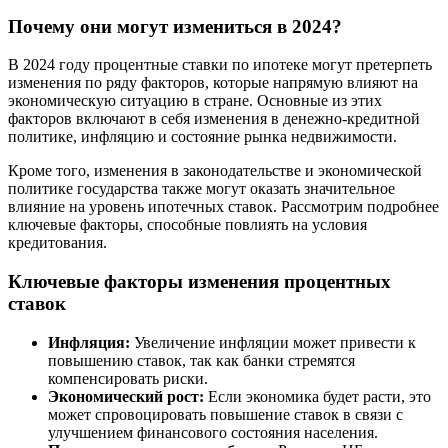
Почему они могут измениться в 2024?
В 2024 году процентные ставки по ипотеке могут претерпеть
изменения по ряду факторов, которые напрямую влияют на
экономическую ситуацию в стране. Основные из этих
факторов включают в себя изменения в денежно-кредитной
политике, инфляцию и состояние рынка недвижимости.
Кроме того, изменения в законодательстве и экономической
политике государства также могут оказать значительное
влияние на уровень ипотечных ставок. Рассмотрим подробнее
ключевые факторы, способные повлиять на условия
кредитования.
Ключевые факторы изменения процентных
ставок
Инфляция:
Увеличение инфляции может привести к
повышению ставок, так как банки стремятся
компенсировать риски.
Экономический рост:
Если экономика будет расти, это
может спровоцировать повышение ставок в связи с
улучшением финансового состояния населения.