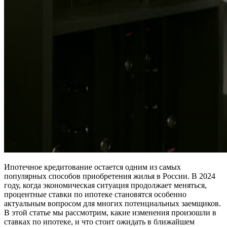
Ипотечное кредитование остается одним из самых
популярных способов приобретения жилья в России. В 2024
году, когда экономическая ситуация продолжает меняться,
процентные ставки по ипотеке становятся особенно
актуальным вопросом для многих потенциальных заемщиков.
В этой статье мы рассмотрим, какие изменения произошли в
ставках по ипотеке, и что стоит ожидать в ближайшем