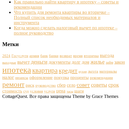
Как правильно найти квартиру в ипотеку – советы и
рекомендации
Что купить для ремонта квартиры во вторичке –
Полный список необходимых материалов и
инструмента
Когда можно сделать налоговый вычет по ипотеке –
полное руководство
Метки
выгода
2024
Госуслуги
армия
банк
банки
возврат
время
вторичка
деньги
жилье
вычет
документы
долг
дом
закон
займ
выходные
ипотека
квартира
кредит
льгота
материалы
кухня
налог
оформление
покупка
проценты
нюансы
рекомендации
ремонт
совет
советы
срок
сбер
село
риск
руководство
цена
стоимость
шаги
суд
условия
услуги
часы
CottageQuest. Все права защищены Theme by Grace Themes