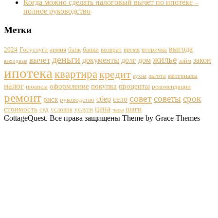
Когда можно сделать налоговый вычет по ипотеке –
полное руководство
Метки
выгода
2024
Госуслуги
армия
банк
банки
возврат
время
вторичка
деньги
жилье
вычет
документы
долг
дом
закон
займ
выходные
ипотека
квартира
кредит
льгота
материалы
кухня
налог
оформление
покупка
проценты
нюансы
рекомендации
ремонт
совет
советы
срок
сбер
село
риск
руководство
цена
стоимость
шаги
суд
условия
услуги
часы
CottageQuest. Все права защищены Theme by Grace Themes