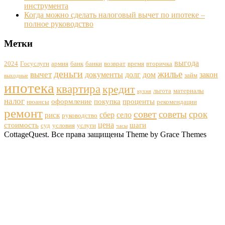
инструмента
Когда можно сделать налоговый вычет по ипотеке –
полное руководство
Метки
выгода
2024
Госуслуги
армия
банк
банки
возврат
время
вторичка
деньги
жилье
вычет
документы
долг
дом
закон
займ
выходные
ипотека
квартира
кредит
льгота
материалы
кухня
налог
оформление
покупка
проценты
нюансы
рекомендации
ремонт
совет
советы
срок
сбер
село
риск
руководство
цена
стоимость
шаги
суд
условия
услуги
часы
CottageQuest. Все права защищены Theme by Grace Themes