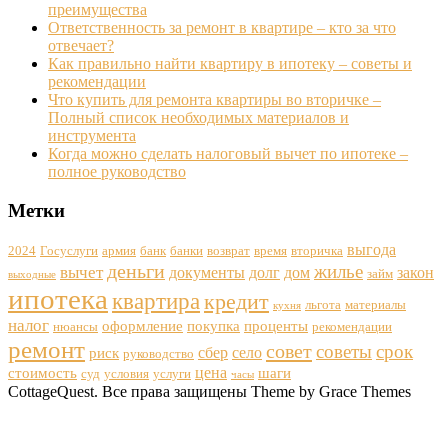
преимущества
Ответственность за ремонт в квартире – кто за что
отвечает?
Как правильно найти квартиру в ипотеку – советы и
рекомендации
Что купить для ремонта квартиры во вторичке –
Полный список необходимых материалов и
инструмента
Когда можно сделать налоговый вычет по ипотеке –
полное руководство
Метки
выгода
2024
Госуслуги
армия
банк
банки
возврат
время
вторичка
деньги
жилье
вычет
документы
долг
дом
закон
займ
выходные
ипотека
квартира
кредит
льгота
материалы
кухня
налог
оформление
покупка
проценты
нюансы
рекомендации
ремонт
совет
советы
срок
сбер
село
риск
руководство
цена
стоимость
шаги
суд
условия
услуги
часы
CottageQuest. Все права защищены Theme by Grace Themes