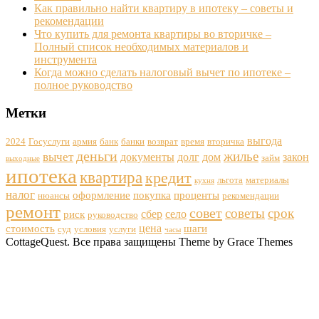
Как правильно найти квартиру в ипотеку – советы и
рекомендации
Что купить для ремонта квартиры во вторичке –
Полный список необходимых материалов и
инструмента
Когда можно сделать налоговый вычет по ипотеке –
полное руководство
Метки
выгода
2024
Госуслуги
армия
банк
банки
возврат
время
вторичка
деньги
жилье
вычет
документы
долг
дом
закон
займ
выходные
ипотека
квартира
кредит
льгота
материалы
кухня
налог
оформление
покупка
проценты
нюансы
рекомендации
ремонт
совет
советы
срок
сбер
село
риск
руководство
цена
стоимость
шаги
суд
условия
услуги
часы
CottageQuest. Все права защищены Theme by Grace Themes